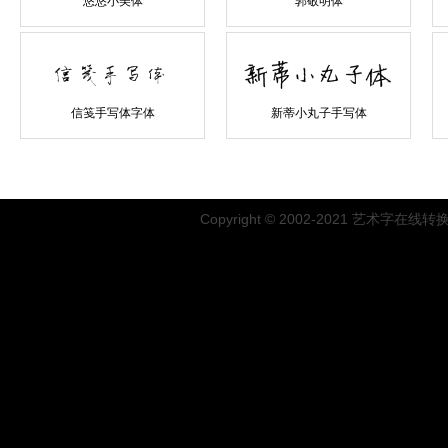
悠悠小美体
郭敬明体
信笺手写体字体
新蒂小丸子手写体
Copyright © 2002-2021 艺术字在