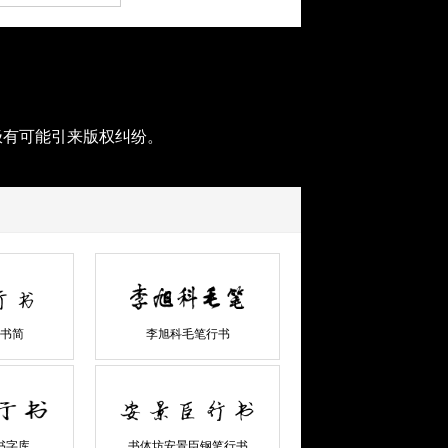
极有可能引来版权纠纷。
书简
李旭科毛笔行书
书字库
书体坊安景臣钢笔行书