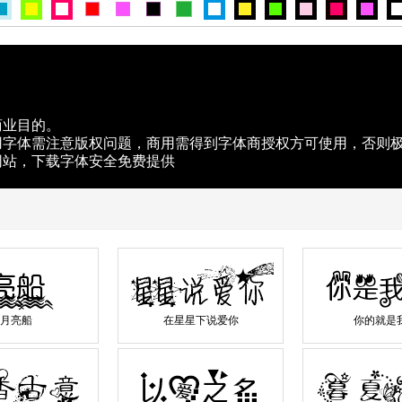
商业目的。
用字体需注意版权问题，商用需得到字体商授权方可使用，否则
网站，下载字体安全免费提供
月亮船
在星星下说爱你
你的就是