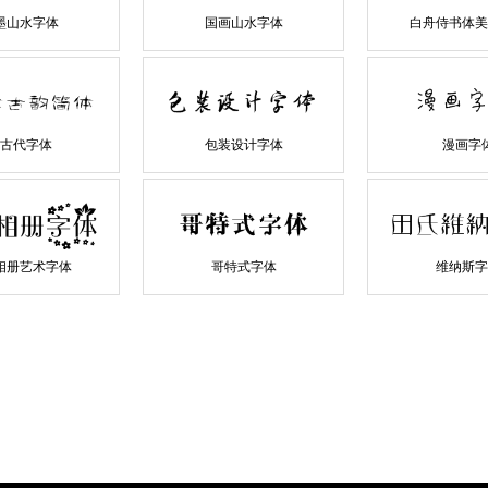
墨山水字体
国画山水字体
白舟侍书体美
古代字体
包装设计字体
漫画字
相册艺术字体
哥特式字体
维纳斯字