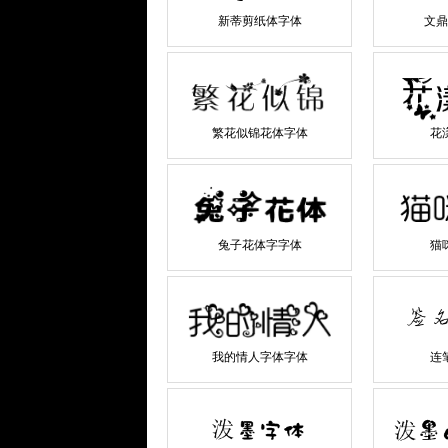
新蒂剪纸体字体
文鼎
繁花似锦花体字体
花
兔子花体字字体
猫
我的情人字体字体
连