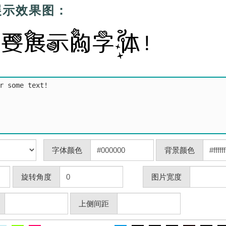
展示效果图：
字体颜色
背景颜色
旋转角度
图片宽度
上侧间距