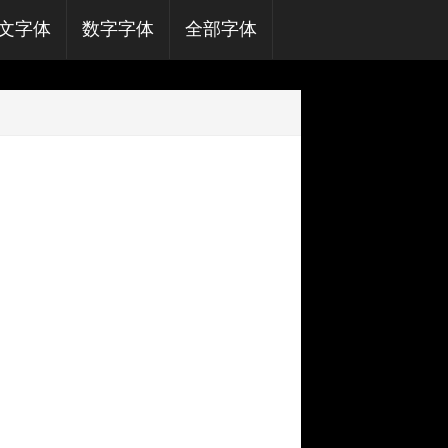
文字体
数字字体
全部字体