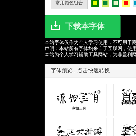
常用颜色组合
下载本字体
本站字体仅作为个人学习使用，不可用于
声明：本站所有字体均来自于互联网，使
本站为个人学习辅助工具网站，为非盈利
字体预览 . 点击快速转换
凉如三月