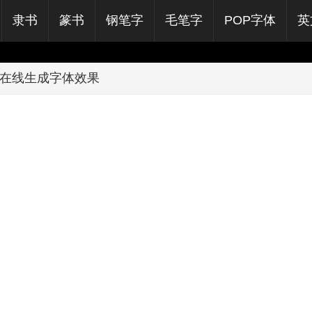
隶书
篆书
钢笔字
毛笔字
POP字体
英
在线生成字体效果