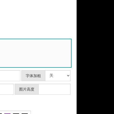
字体加粗
图片高度