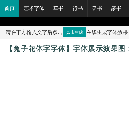
首页
艺术字体
草书
行书
隶书
篆书
请在下方输入文字后点击
在线生成字体效果
点击生成
【兔子花体字字体】字体展示效果图