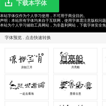
下载本字体
本站字体仅作为个人学习使用，不可用于商业目的。
声明：本站所有字体均来自于互联网，使用字体需注意版权问题
本站为个人学习辅助工具网站，为非盈利网站，下载字体安全免
字体预览 . 点击快速转换
凉如三月
月亮船
一起去看海
墨香古意